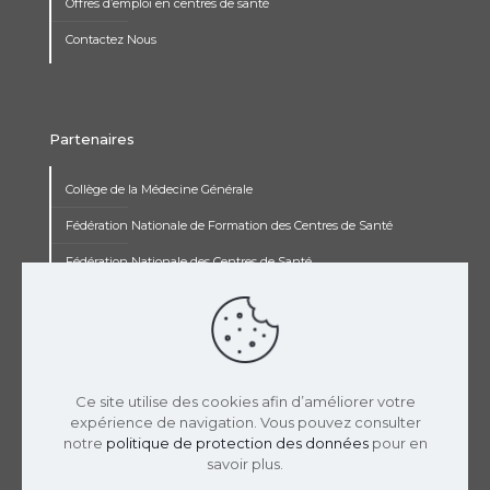
Offres d’emploi en centres de santé
Contactez Nous
Partenaires
Collège de la Médecine Générale
Fédération Nationale de Formation des Centres de Santé
Fédération Nationale des Centres de Santé
Institut Renaudot
Institut de Recherche Jean François Rey
Concours pluripro
Ce site utilise des cookies afin d’améliorer votre
expérience de navigation. Vous pouvez consulter
notre
politique de protection des données
pour en
savoir plus.