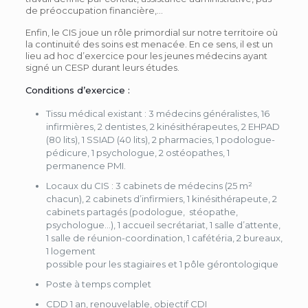
de préoccupation financière,…
Enfin, le CIS joue un rôle primordial sur notre territoire où
la continuité des soins est menacée. En ce sens, il est un
lieu ad hoc d’exercice pour les jeunes médecins ayant
signé un CESP durant leurs études.
Conditions d’exercice :
Tissu médical existant : 3 médecins généralistes, 16
infirmières, 2 dentistes, 2 kinésithérapeutes, 2 EHPAD
(80 lits), 1 SSIAD (40 lits), 2 pharmacies, 1 podologue-
pédicure, 1 psychologue, 2 ostéopathes, 1
permanence PMI.
Locaux du CIS : 3 cabinets de médecins (25 m²
chacun), 2 cabinets d’infirmiers, 1 kinésithérapeute, 2
cabinets partagés (podologue, stéopathe,
psychologue…), 1 accueil secrétariat, 1 salle d’attente,
1 salle de réunion-coordination, 1 cafétéria, 2 bureaux,
1 logement
possible pour les stagiaires et 1 pôle gérontologique
Poste à temps complet
CDD 1 an, renouvelable, objectif CDI