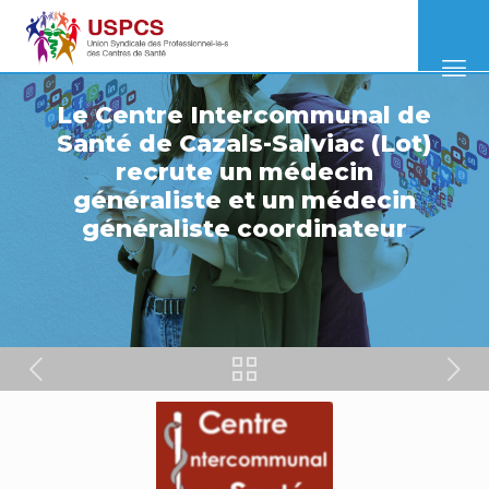
Le Centre Intercommunal de
Santé de Cazals-Salviac (Lot)
recrute un médecin
généraliste et un médecin
généraliste coordinateur