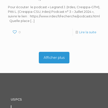
Pour écouter le podcast « Legrand J. (Irdes, Cresppa-GTM),
Pitti L. (Cresppa-CSU, Irdes) Podcast n° 3 – Juillet 2024 »,
suivre le lien : https://www.irdes.fr/recherche/podcasts.html
Quelle place
[…]
0
Lire la suite
Afficher plus
USPCS