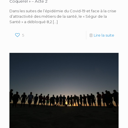
Coquerel » – Acte 2
Dans les suites de l’épidémie du Covid-19 et face à la crise
d’attractivité des métiers de la santé, le « Ségur de la
Santé » a débloqué 8,2
[…]
5
Lire la suite