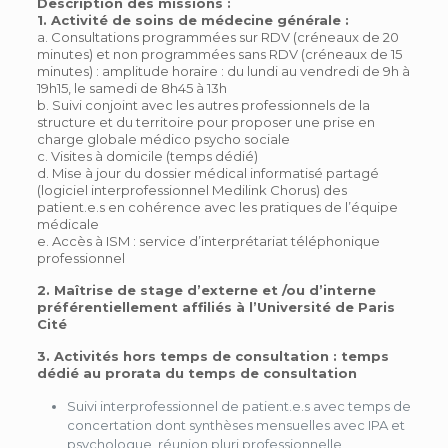
Description des missions :
1. Activité de soins de médecine générale :
a. Consultations programmées sur RDV (créneaux de 20
minutes) et non programmées sans RDV (créneaux de 15
minutes) : amplitude horaire : du lundi au vendredi de 9h à
19h15, le samedi de 8h45 à 13h
b. Suivi conjoint avec les autres professionnels de la
structure et du territoire pour proposer une prise en
charge globale médico psycho sociale
c. Visites à domicile (temps dédié)
d. Mise à jour du dossier médical informatisé partagé
(logiciel interprofessionnel Medilink Chorus) des
patient.e.s en cohérence avec les pratiques de l’équipe
médicale
e. Accès à ISM : service d’interprétariat téléphonique
professionnel
2. Maîtrise de stage d’externe et /ou d’interne
préférentiellement affiliés à l’Université de Paris
Cité
3. Activités hors temps de consultation : temps
dédié au prorata du temps de consultation
Suivi interprofessionnel de patient.e.s avec temps de
concertation dont synthèses mensuelles avec IPA et
psychologue, réunion pluri professionnelle