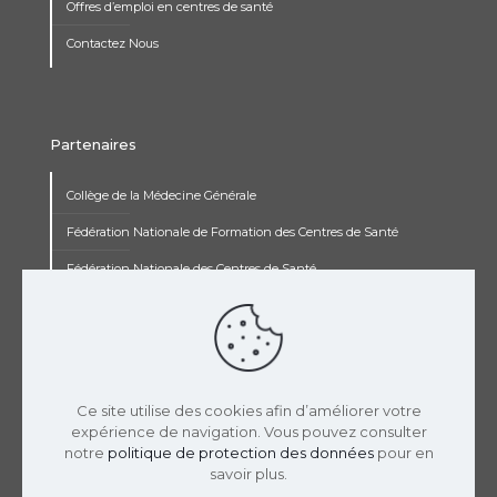
Offres d’emploi en centres de santé
Contactez Nous
Partenaires
Collège de la Médecine Générale
Fédération Nationale de Formation des Centres de Santé
Fédération Nationale des Centres de Santé
Institut Renaudot
Institut de Recherche Jean François Rey
Concours pluripro
Ce site utilise des cookies afin d’améliorer votre
expérience de navigation. Vous pouvez consulter
notre
politique de protection des données
pour en
savoir plus.