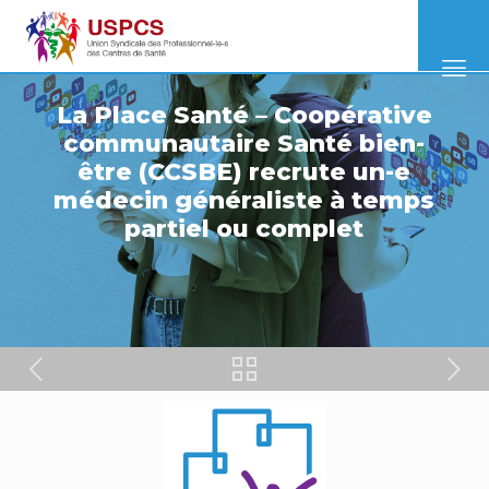
La Place Santé – Coopérative
communautaire Santé bien-
être (CCSBE) recrute un-e
médecin généraliste à temps
partiel ou complet