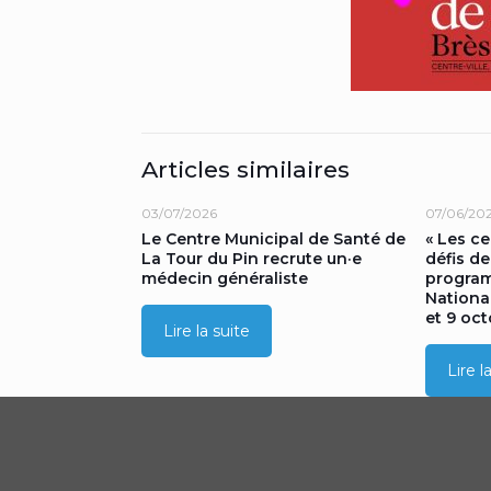
Articles similaires
03/07/2026
07/06/20
Le Centre Municipal de Santé de
« Les c
La Tour du Pin recrute un·e
défis de
médecin généraliste
progra
Nationa
et 9 oc
Lire la suite
Lire l