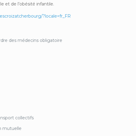
 et de l’obésité infantile.
scroizatcherbourg/?locale=fr_FR
ordre des médecins obligatoire
nsport collectifs
n mutuelle