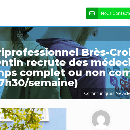
Nous Contact
riprofessionnel Brès-Cro
ntin recrute des médec
temps complet ou non com
17h30/semaine)
Communiqués
Newsle