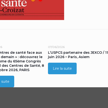
26
07/06/2026
entres de santé face aux
L’USPCS partenaire des JEXCO / 11
 demain » : découvrez le
juin 2026 – Paris, Asiem
mme du 65ème Congrès
l des Centres de Santé, 8
Lire la suite
tobre 2026, PARIS
a suite