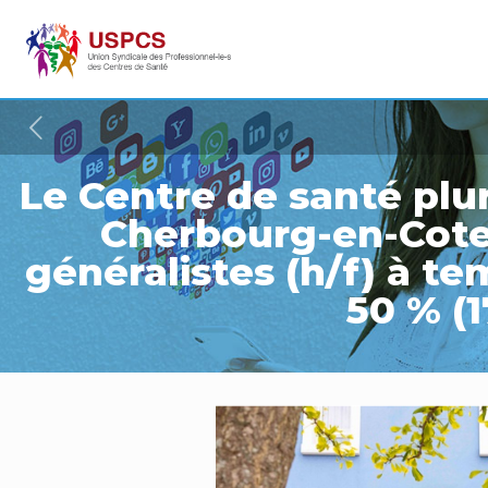
Le Centre de santé plu
Cherbourg-en-Cote
généralistes (h/f) à 
50 % (