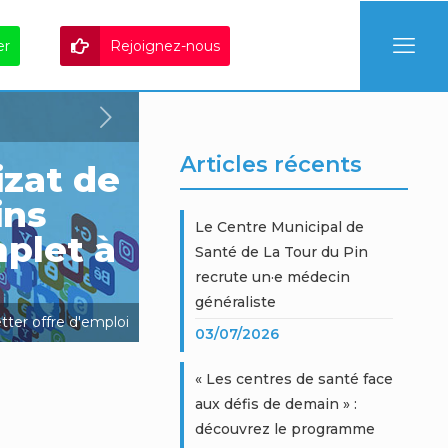
er
Rejoignez-nous
Articles récents
izat de
ins
Le Centre Municipal de
plet à
Santé de La Tour du Pin
recrute un·e médecin
généraliste
tter
offre d'emploi
03/07/2026
« Les centres de santé face
aux défis de demain » :
découvrez le programme