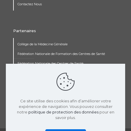
Contactez Nous
Partenaires
Collège de la Médecine Générale
Fédération Nationale de Formation des Centres de Santé
Fédération Nationale des Centres de Santé
Institut Renaudot
Institut de Recherche Jean François Rey
Concours pluripro
Ce site utilise des cookies afin d’améliorer votre
expérience de navigation. Vous pouvez consulter
notre
politique de protection des données
pour en
savoir plus.