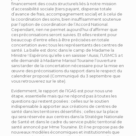
financement des couts structurels liés à notre mission
d’accessibilité sociale (tiers payant, dispense totale
d’avance de frais, accompagnement social) et à celui de
la coordination des soins, bien insuffisamment soutenue
par l’option de coordination de l’Accord National.
Cependant, rien ne permet aujourd’hui d’affirmer que
ces préconisations seront suivies. Et elles restent pour
beaucoup d’entre elles à être précisées en totale
concertation avec tous les représentants des centres de
santé. La balle est donc dans le camp de Madame la
Ministre ! Espérons qu’elle s en saisisse ! Aussi, l’USMCS a t
elle demandé à Madame Marisol Touraine l’ouverture
sans tarder de la concertation nécessaire pour la mise en
œuvre des préconisations du rapport dans le respect du
calendrier proposé (Communiqué du 3 septembre que
vous retrouverez sur le site).
Evidemment, le rapport de l’IGAS est pour nous une
étape, essentielle mais qui ne répond pas à toutes les
questions qui restent posées : celles sur le soutien
indispensable à apporter aux créations de centres de
santé dans les territoires désertifiés ; celles sur la place
qui sera réservée aux centres dans la Stratégie Nationale
de Santé et dans le cadre du service public territorial de
santé annoncé par Mme Touraine. Et il ne propose pas de
nouveaux modèles économiques et institutionnels que