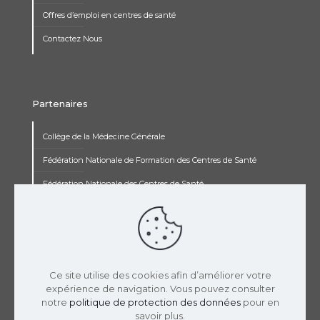
Offres d’emploi en centres de santé
Contactez Nous
Partenaires
Collège de la Médecine Générale
Fédération Nationale de Formation des Centres de Santé
Fédération Nationale des Centres de Santé
Institut Renaudot
Institut de Recherche Jean François Rey
Concours pluripro
Ce site utilise des cookies afin d’améliorer votre
expérience de navigation. Vous pouvez consulter
notre
politique de protection des données
pour en
savoir plus.