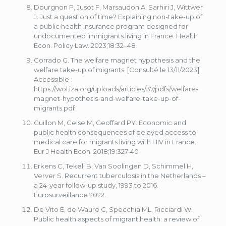
Dourgnon P, Jusot F, Marsaudon A, Sarhiri J, Wittwer
J. Just a question of time? Explaining non-take-up of
a public health insurance program designed for
undocumented immigrants living in France. Health
Econ. Policy Law. 2023;18:32–48
Corrado G. The welfare magnet hypothesis and the
welfare take-up of migrants. [Consulté le 13/11/2023]
Accessible :
https://wol.iza.org/uploads/articles/37/pdfs/welfare-
magnet-hypothesis-and-welfare-take-up-of-
migrants.pdf
Guillon M, Celse M, Geoffard PY. Economic and
public health consequences of delayed access to
medical care for migrants living with HIV in France.
Eur J Health Econ. 2018;19:327-40
Erkens C, Tekeli B, Van Soolingen D, Schimmel H,
Verver S. Recurrent tuberculosis in the Netherlands –
a 24-year follow-up study, 1993 to 2016.
Eurosurveillance 2022.
De Vito E, de Waure C, Specchia ML, Ricciardi W.
Public health aspects of migrant health: a review of