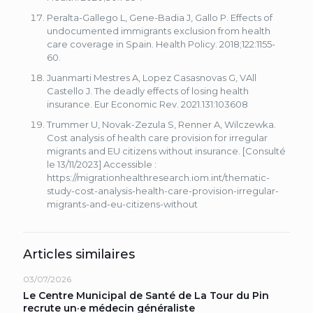
Peralta-Gallego L, Gene-Badia J, Gallo P. Effects of
undocumented immigrants exclusion from health
care coverage in Spain. Health Policy. 2018;122:1155-
60.
Juanmarti Mestres A, Lopez Casasnovas G, VAll
Castello J. The deadly effects of losing health
insurance. Eur Economic Rev. 2021.131:103608
Trummer U, Novak-Zezula S, Renner A, Wilczewka.
Cost analysis of health care provision for irregular
migrants and EU citizens without insurance. [Consulté
le 13/11/2023] Accessible :
https://migrationhealthresearch.iom.int/thematic-
study-cost-analysis-health-care-provision-irregular-
migrants-and-eu-citizens-without
Articles similaires
03/07/2026
Le Centre Municipal de Santé de La Tour du Pin
recrute un·e médecin généraliste