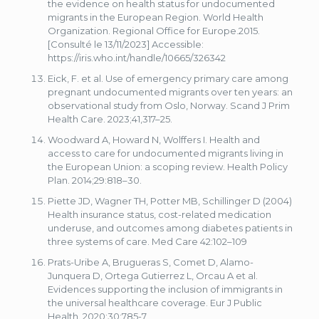
the evidence on health status for undocumented
migrants in the European Region. World Health
Organization. Regional Office for Europe.2015.
[Consulté le 13/11/2023] Accessible:
https://iris.who.int/handle/10665/326342
Eick, F. et al. Use of emergency primary care among
pregnant undocumented migrants over ten years: an
observational study from Oslo, Norway. Scand J Prim
Health Care. 2023;41,317–25.
Woodward A, Howard N, Wolffers I. Health and
access to care for undocumented migrants living in
the European Union: a scoping review. Health Policy
Plan. 2014;29:818–30.
Piette JD, Wagner TH, Potter MB, Schillinger D (2004)
Health insurance status, cost-related medication
underuse, and outcomes among diabetes patients in
three systems of care. Med Care 42:102–109
Prats-Uribe A, Brugueras S, Comet D, Alamo-
Junquera D, Ortega Gutierrez L, Orcau A et al.
Evidences supporting the inclusion of immigrants in
the universal healthcare coverage. Eur J Public
Health. 2020;30:785-7