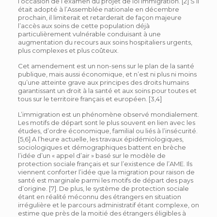
l’occasion de l’examen du projet de loi immigration. [2] S’il
était adopté à l’Assemblée nationale en décembre
prochain, il limiterait et retarderait de façon majeure
l’accès aux soins de cette population déjà
particulièrement vulnérable conduisant à une
augmentation du recours aux soins hospitaliers urgents,
plus complexes et plus coûteux.
Cet amendement est un non-sens sur le plan de la santé
publique, mais aussi économique, et n’est ni plus ni moins
qu’une atteinte grave aux principes des droits humains
garantissant un droit à la santé et aux soins pour toutes et
tous sur le territoire français et européen. [3,4]
L’immigration est un phénomène observé mondialement.
Les motifs de départ sont le plus souvent en lien avec les
études, d’ordre économique, familial ou liés à l’insécurité.
[5,6] A l’heure actuelle, les travaux épidémiologiques,
sociologiques et démographiques battent en brèche
l’idée d’un « appel d’air » basé sur le modèle de
protection sociale français et sur l’existence de l’AME. Ils
viennent conforter l’idée que la migration pour raison de
santé est marginale parmi les motifs de départ des pays
d’origine. [7]. De plus, le système de protection sociale
étant en réalité méconnu des étrangers en situation
irrégulière et le parcours administratif étant complexe, on
estime que près de la moitié des étrangers éligibles à