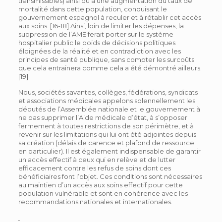
transmissibles) ainsi qu’à une augmentation du taux de
mortalité dans cette population, conduisant le
gouvernement espagnol à reculer et à rétablir cet accès
aux soins. [16-18] Ainsi, loin de limiter les dépenses, la
suppression de l’AME ferait porter sur le système
hospitalier public le poids de décisions politiques
éloignées de la réalité et en contradiction avec les
principes de santé publique, sans compter les surcoûts
que cela entrainera comme cela a été démontré ailleurs.
[19]
Nous, sociétés savantes, collèges, fédérations, syndicats
et associations médicales appelons solennellement les
députés de l’Assemblée nationale et le gouvernement à
ne pas supprimer l’Aide médicale d’état, à s’opposer
fermement à toutes restrictions de son périmètre, et à
revenir sur les limitations qui lui ont été adjointes depuis
sa création (délais de carence et plafond de ressource
en particulier). Il est également indispensable de garantir
un accès effectif à ceux qui en relève et de lutter
efficacement contre les refus de soins dont ces
bénéficiaires font l’objet. Ces conditions sont nécessaires
au maintien d’un accès aux soins effectif pour cette
population vulnérable et sont en cohérence avec les
recommandations nationales et internationales.