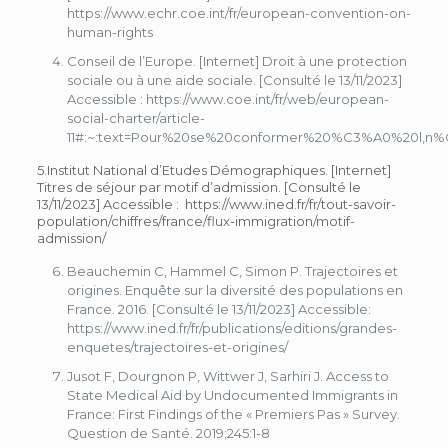
https://www.echr.coe.int/fr/european-convention-on-
human-rights
Conseil de l’Europe. [Internet] Droit à une protection
sociale ou à une aide sociale. [Consulté le 13/11/2023]
Accessible : https://www.coe.int/fr/web/european-
social-charter/article-
11#:~:text=Pour%20se%20conformer%20%C3%A0%20l,
5.Institut National d’Etudes Démographiques. [Internet]
Titres de séjour par motif d’admission. [Consulté le
13/11/2023] Accessible : https://www.ined.fr/fr/tout-savoir-
population/chiffres/france/flux-immigration/motif-
admission/
Beauchemin C, Hammel C, Simon P. Trajectoires et
origines. Enquête sur la diversité des populations en
France. 2016. [Consulté le 13/11/2023] Accessible:
https://www.ined.fr/fr/publications/editions/grandes-
enquetes/trajectoires-et-origines/
Jusot F, Dourgnon P, Wittwer J, Sarhiri J. Access to
State Medical Aid by Undocumented Immigrants in
France: First Findings of the « Premiers Pas » Survey.
Question de Santé. 2019;245:1-8