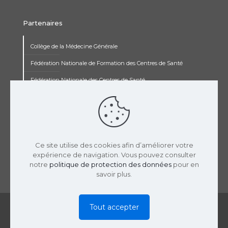
Partenaires
Collège de la Médecine Générale
Fédération Nationale de Formation des Centres de Santé
Fédération Nationale des Centres de Santé
Institut Renaudot
Institut de Recherche Jean François Rey
Concours pluripro
Ce site utilise des cookies afin d’améliorer votre
expérience de navigation. Vous pouvez consulter
notre
politique de protection des données
pour en
savoir plus.
© 2019 USPCS | Réalisation :
LaTooperie
|
Mentions
Tout accepter
Légales
|
Politique Confidentialité