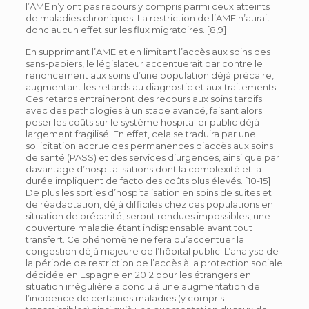
l’AME n’y ont pas recours y compris parmi ceux atteints
de maladies chroniques. La restriction de l’AME n’aurait
donc aucun effet sur les flux migratoires. [8,9]
En supprimant l’AME et en limitant l’accès aux soins des
sans-papiers, le législateur accentuerait par contre le
renoncement aux soins d’une population déjà précaire,
augmentant les retards au diagnostic et aux traitements.
Ces retards entraineront des recours aux soins tardifs
avec des pathologies à un stade avancé, faisant alors
peser les coûts sur le système hospitalier public déjà
largement fragilisé. En effet, cela se traduira par une
sollicitation accrue des permanences d’accès aux soins
de santé (PASS) et des services d’urgences, ainsi que par
davantage d’hospitalisations dont la complexité et la
durée impliquent de facto des coûts plus élevés. [10-15]
De plus les sorties d’hospitalisation en soins de suites et
de réadaptation, déjà difficiles chez ces populations en
situation de précarité, seront rendues impossibles, une
couverture maladie étant indispensable avant tout
transfert. Ce phénomène ne fera qu’accentuer la
congestion déjà majeure de l’hôpital public. L’analyse de
la période de restriction de l’accès à la protection sociale
décidée en Espagne en 2012 pour les étrangers en
situation irrégulière a conclu à une augmentation de
l’incidence de certaines maladies (y compris