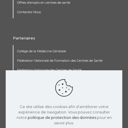
Offres d’emploi en centres de santé
Contactez Nous
Partenaires
Collège de la Médecine Générale
Fédération Nationale de Formation des Centres de Santé
Fédération Nationale des Centres de Santé
Institut Renaudot
Institut de Recherche Jean François Rey
Concours pluripro
Ce site utilise des cookies afin d’améliorer votre
expérience de navigation. Vous pouvez consulter
notre
politique de protection des données
pour en
savoir plus.