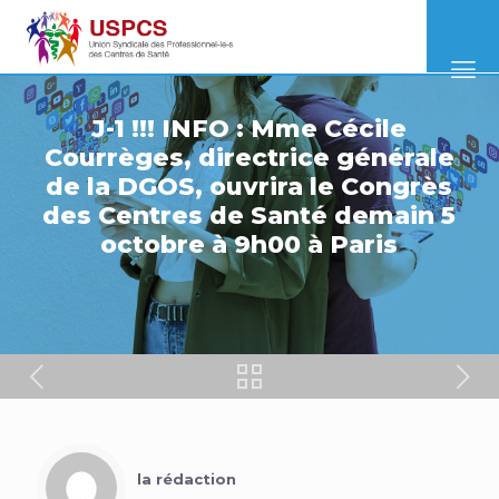
J-1 !!! INFO : Mme Cécile
Courrèges, directrice générale
de la DGOS, ouvrira le Congrès
des Centres de Santé demain 5
octobre à 9h00 à Paris
la rédaction