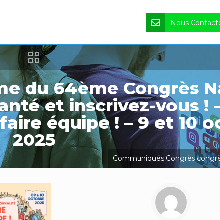
Nous Contact
me du 64ème Congrès Na
nté et inscrivez-vous ! 
faire équipe ! – 9 et 10 
2025
Communiqués
Congrès
congrè