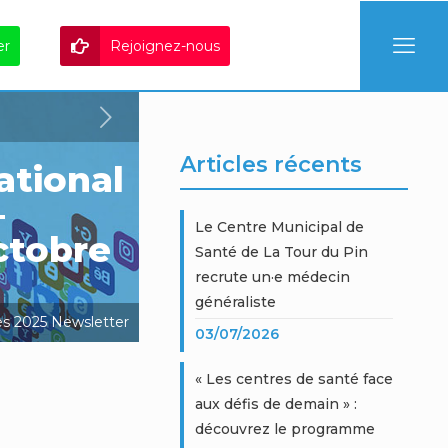
er
Rejoignez-nous
Articles récents
tional
–
Le Centre Municipal de
octobre
Santé de La Tour du Pin
recrute un·e médecin
généraliste
s 2025
Newsletter
03/07/2026
« Les centres de santé face
aux défis de demain » :
découvrez le programme