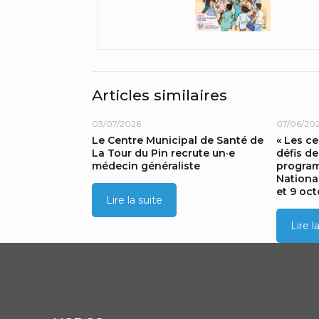
Articles similaires
03/07/2026
07/06/20
Le Centre Municipal de Santé de
« Les c
La Tour du Pin recrute un·e
défis de
médecin généraliste
progra
Nationa
et 9 oc
Lire la suite
Lire l