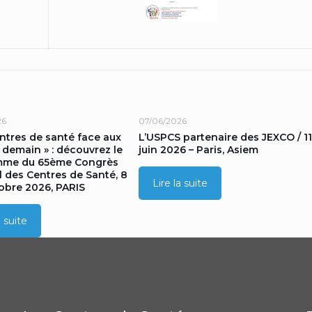
26
07/06/2026
entres de santé face aux
L’USPCS partenaire des JEXCO / 11
 demain » : découvrez le
juin 2026 – Paris, Asiem
mme du 65ème Congrès
l des Centres de Santé, 8
Lire la suite
tobre 2026, PARIS
a suite