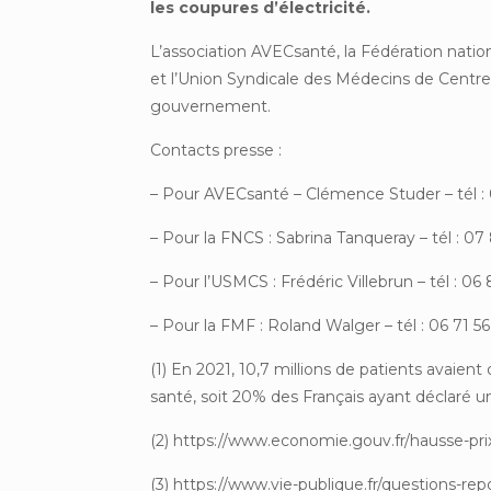
les coupures d’électricité.
L’association AVECsanté, la Fédération natio
et l’Union Syndicale des Médecins de Centre
gouvernement.
Contacts presse :
– Pour AVECsanté – Clémence Studer – tél : 
– Pour la FNCS : Sabrina Tanqueray – tél : 07
– Pour l’USMCS : Frédéric Villebrun – tél : 06
– Pour la FMF : Roland Walger – tél : 06 71 56
(1) En 2021, 10,7 millions de patients avaie
santé, soit 20% des Français ayant déclaré 
(2) https://www.economie.gouv.fr/hausse-pri
(3) https://www.vie-publique.fr/questions-