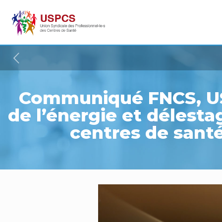
Communiqué FNCS, US
de l’énergie et délesta
centres de santé