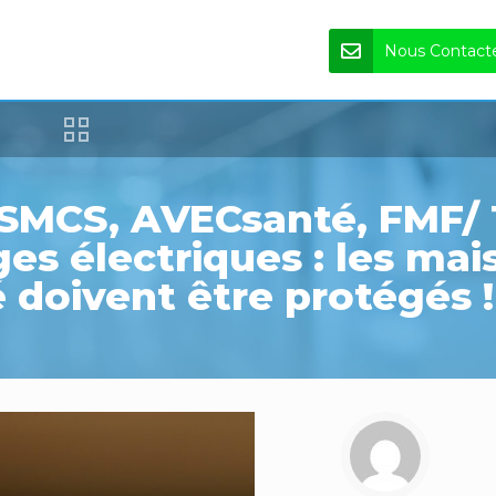
Nous Contact
MCS, AVECsanté, FMF/ T
ges électriques : les mai
 doivent être protégés !