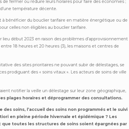
ins de fermer ou réduire leurs horaires pour faire des économies ;
 d’une température décente.
 bénéficier du bouclier tarifaire en matière énergétique ou de
our celles non éligibles au bouclier tarifaire.
oir lieu début 2023 en raison des problèmes d’approvisionnement
t entre 18 heures et 20 heures (3), les maisons et centres de
imitative des sites prioritaires ne pouvant subir de délestages, se
es prodiguant des « soins vitaux ». Les acteurs de soins de ville
aient notifier la veille un délestage sur leur zone géographique,
des plages horaires et déprogrammer des consultations.
des soins, l’accueil des soins non programmés et le suivi
rtiori en pleine période hivernale et épidémique ? Les
que toutes les structures de soins soient épargnées par