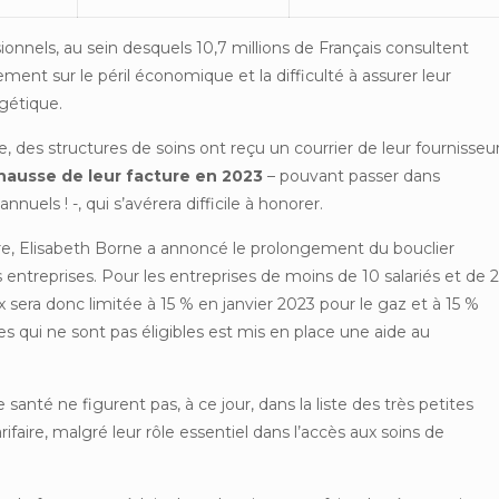
onnels, au sein desquels 10,7 millions de Français consultent
ement sur le péril économique et la difficulté à assurer leur
rgétique.
e, des structures de soins ont reçu un courrier de leur fournisseu
 hausse de leur facture en 2023
– pouvant passer dans
uels ! -, qui s’avérera difficile à honorer.
re, Elisabeth Borne a annoncé le prolongement du bouclier
s entreprises. Pour les entreprises de moins de 10 salariés et de 2
rix sera donc limitée à 15 % en janvier 2023 pour le gaz et à 15 %
lles qui ne sont pas éligibles est mis en place une aide au
nté ne figurent pas, à ce jour, dans la liste des très petites
ifaire, malgré leur rôle essentiel dans l’accès aux soins de