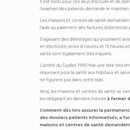
Il est exclu pour ces lieux d’accueil et de so
l’examen des patients demande le maintien
Les maisons et centres de santé demandent à
l’aide au paiement des factures d’électricité p
S’agissant des délestages qui pourraient av
en électricité, entre 8 heures et 13 heures e
santé sont également très inquiets.
L’arrêté du 5 juillet 1990 fixe une liste très l
résumant pour la santé aux hôpitaux et servic
ne figurent pas dans cette liste.
Ainsi, les maisons et centres de santé se verr
les obligeant en dernière minute
à fermer 
Comment dès lors assurer la permanence 
des dossiers patients informatisés, a fo
maisons et centres de santé demandent 