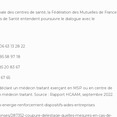
nale des centres de santé, la Fédération des Mutuelles de France
s de Santé entendent poursuivre le dialogue avec le
06 63 13 28 22
 85 58 97 18
 85 20 83 67
 67 65
nt déclaré un médecin traitant exerçant en MSP ou en centre de
un médecin traitant. Source : Rapport HCAAM, septembre 2022.
x-energie-renforcement-dispositifs-aides-entreprises
reponses/287352-coupure-delestage-quelles-mesures-en-cas-de-