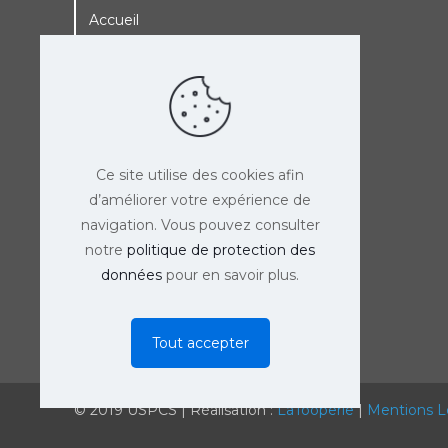
Accueil
A La Une
Adhérer à l’USPCS
Agenda de l’USPCS
Ce site utilise des cookies afin
d’améliorer votre expérience de
navigation. Vous pouvez consulter
notre
politique de protection des
données
pour en savoir plus.
Tout accepter
© 2019 USPCS | Réalisation :
LaTooperie
|
Mentions L