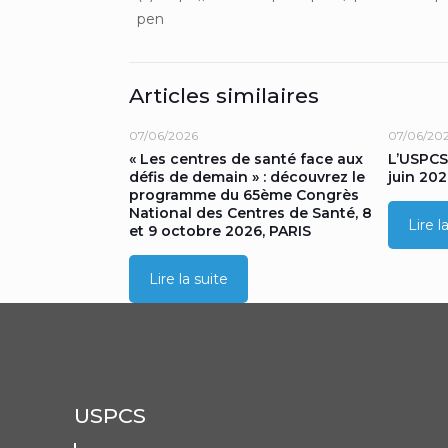
pen
Articles similaires
07/06/2026
07/06/20
« Les centres de santé face aux
L’USPCS
défis de demain » : découvrez le
juin 202
programme du 65ème Congrès
National des Centres de Santé, 8
Lire l
et 9 octobre 2026, PARIS
Lire la suite
USPCS