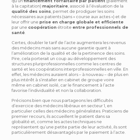
qu’un
financement forfaitaire
par patient
(paiement
à la capitation)
majoritaire
, associé à l’évaluation de la
qualité des soins
, permet de prodiguer les soins
nécessaires aux patients (sans « course aux actes ») et de
leur offrir une
prise en charge globale et efficiente
par une
coopération
étroite
entre professionnels de
santé
.
Certes, doubler le tarif de l’acte augmentera les revenus
des médecins mais sans aucune garantie quant à
l’amélioration de la qualité et de la pertinence des soins.
Pire, cela porterait un coup au développement des
structures pluriprofessionnelles comme les centres de
santé et les coopérations interprofessionnelles en ville. En
effet, les médecins auraient alors – à nouveau – de plus en
plus intérêt à s’installer en cabinet de groupe voire
même en cabinet isolé, car le financement à l’acte
favorise l’individualité et non la collaboration.
Précisons bien que nous partageons les difficultés
d’exercice des médecins libéraux en secteur 1, en
particulier celles des médecins généralistes. Praticiens de
premier recours, ils accueillent le patient dans sa
globalité et, comme les actes techniques ne
représentent qu’une petite partie de leur activité, ils sont
particulièrement désavantagés par le paiement à l’acte.