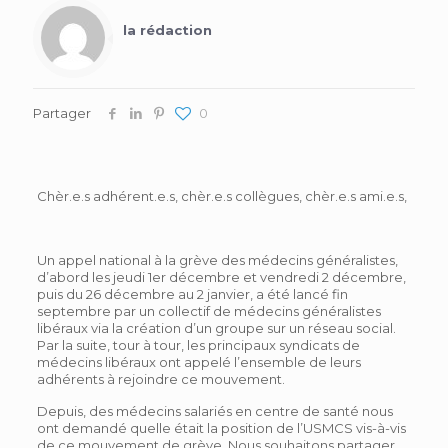
la rédaction
Partager
0
Chèr.e.s adhérent.e.s, chèr.e.s collègues, chèr.e.s ami.e.s,
Un appel national à la grève des médecins généralistes,
d’abord les jeudi 1er décembre et vendredi 2 décembre,
puis du 26 décembre au 2 janvier, a été lancé fin
septembre par un collectif de médecins généralistes
libéraux via la création d’un groupe sur un réseau social.
Par la suite, tour à tour, les principaux syndicats de
médecins libéraux ont appelé l’ensemble de leurs
adhérents à rejoindre ce mouvement.
Depuis, des médecins salariés en centre de santé nous
ont demandé quelle était la position de l’USMCS vis-à-vis
de ce mouvement de grève. Nous souhaitons partager