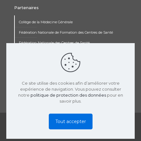
Partenaires
Collège de la Médecine Générale
Fédération Nationale de Formation des Centres de Santé
Fédération Nationale des Centres de Santé
Institut Renaudot
Institut de Recherche Jean François Rey
Concours pluripro
Ce site utilise des cookies afin d’améliorer votre
expérience de navigation. Vous pouvez consulter
notre
politique de protection des données
pour en
savoir plus.
© 2019 USPCS | Réalisation :
LaTooperie
|
Mentions
Tout accepter
Légales
|
Politique Confidentialité