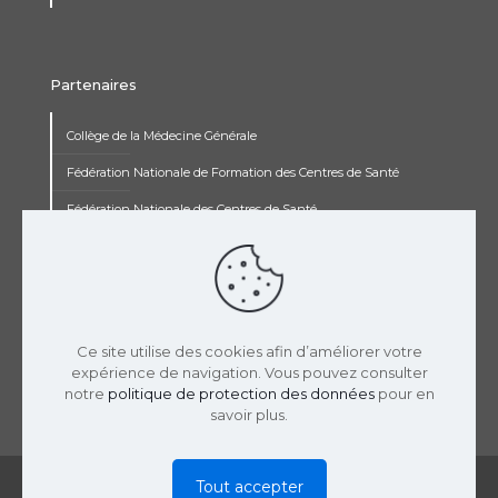
Partenaires
Collège de la Médecine Générale
Fédération Nationale de Formation des Centres de Santé
Fédération Nationale des Centres de Santé
Institut Renaudot
Institut de Recherche Jean François Rey
Concours pluripro
Ce site utilise des cookies afin d’améliorer votre
expérience de navigation. Vous pouvez consulter
notre
politique de protection des données
pour en
savoir plus.
© 2019 USPCS | Réalisation :
LaTooperie
|
Mentions
Tout accepter