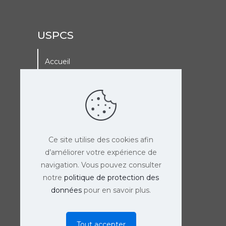
USPCS
Accueil
A La Une
Adhérer à l’USPCS
Agenda de l’USPCS
Ce site utilise des cookies afin
d’améliorer votre expérience de
navigation. Vous pouvez consulter
notre
politique de protection des
données
pour en savoir plus.
Tout accepter