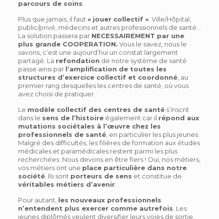
parcours de soins
.
Plus que jamais, il faut
« jouer collectif »
. Ville/Hôpital,
public/privé, médecins et autres professionnels de santé…
La solution passera par
NECESSAIREMENT par une
plus grande COOPERATION.
Vous le savez, nous le
savons, c’est une aujourd’hui un constat largement
partagé. La
refondation
de notre système de santé
passe ainsi par
l’amplification de toutes les
structures d’exercice collectif et coordonné
, au
premier rang desquelles les centres de santé, où vous
avez choisi de pratiquer.
Le
modèle collectif des centres de santé
s’inscrit
dans le
sens de l’histoire
également car il
répond aux
mutations sociétales à l’œuvre chez les
professionnels de santé
, en particulier les plus jeunes.
Malgré des difficultés, les filières de formation aux études
médicales et paramédicales restent parmi les plus
recherchées. Nous devons en être fiers ! Oui, nos métiers,
vos métiers ont une
place particulière dans notre
société
. Ils sont
porteurs de sens
et constitue de
véritables métiers d’avenir
.
Pour autant,
les nouveaux professionnels
n’entendent plus exercer comme autrefois
. Les
jeunes diplômés veulent diversifier leurs voies de sortie,