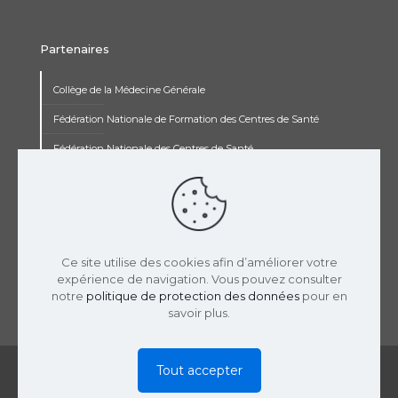
Partenaires
Collège de la Médecine Générale
Fédération Nationale de Formation des Centres de Santé
Fédération Nationale des Centres de Santé
Institut Renaudot
Institut de Recherche Jean François Rey
Concours pluripro
Ce site utilise des cookies afin d’améliorer votre
expérience de navigation. Vous pouvez consulter
notre
politique de protection des données
pour en
savoir plus.
© 2019 USPCS | Réalisation :
LaTooperie
|
Mentions
Tout accepter
Légales
|
Politique Confidentialité