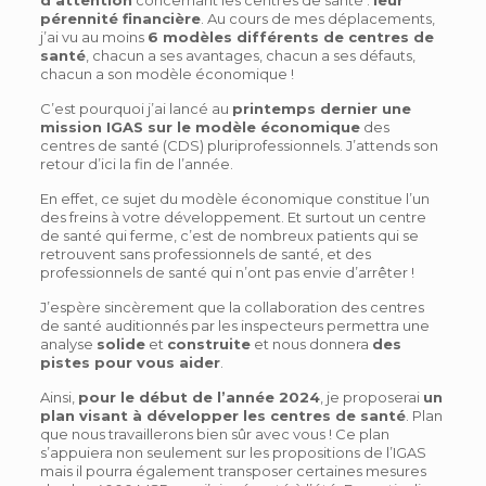
d’attention
concernant les centres de santé :
leur
pérennité financière
. Au cours de mes déplacements,
j’ai vu au moins
6 modèles différents de centres de
santé
, chacun a ses avantages, chacun a ses défauts,
chacun a son modèle économique !
C’est pourquoi j’ai lancé au
printemps dernier une
mission IGAS sur le modèle économique
des
centres de santé (CDS) pluriprofessionnels. J’attends son
retour d’ici la fin de l’année.
En effet, ce sujet du modèle économique constitue l’un
des freins à votre développement. Et surtout un centre
de santé qui ferme, c’est de nombreux patients qui se
retrouvent sans professionnels de santé, et des
professionnels de santé qui n’ont pas envie d’arrêter !
J’espère sincèrement que la collaboration des centres
de santé auditionnés par les inspecteurs permettra une
analyse
solide
et
construite
et nous donnera
des
pistes pour vous aider
.
Ainsi,
pour le début de l’année 2024
, je proposerai
un
plan visant à développer les centres de santé
. Plan
que nous travaillerons bien sûr avec vous ! Ce plan
s’appuiera non seulement sur les propositions de l’IGAS
mais il pourra également transposer certaines mesures