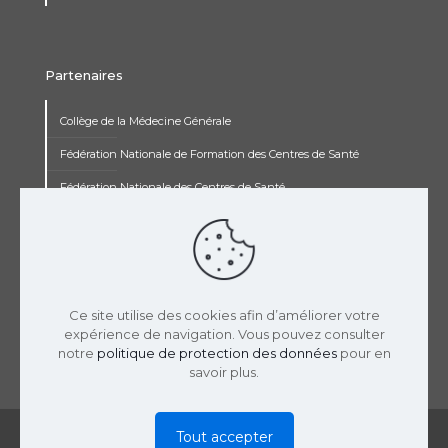
Partenaires
Collège de la Médecine Générale
Fédération Nationale de Formation des Centres de Santé
Fédération Nationale des Centres de Santé
Institut Renaudot
Institut de Recherche Jean François Rey
Concours pluripro
Ce site utilise des cookies afin d’améliorer votre
expérience de navigation. Vous pouvez consulter
notre
politique de protection des données
pour en
savoir plus.
© 2019 USPCS | Réalisation :
LaTooperie
|
Mentions
Tout accepter