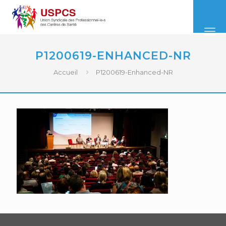
P1200619-ENHANCED-NR
Accueil
P1200619-Enhanced-NR