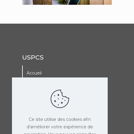
USPCS
Accueil
A La Une
Adhérer à l’USPCS
Agenda de l’USPCS
Ce site utilise des cookies afin
d’améliorer votre expérience de