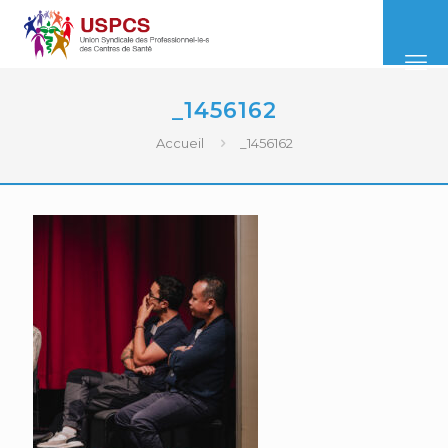
_1456162
Accueil
_1456162