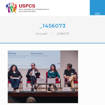
_1456073
Accueil
_1456073