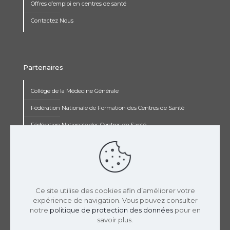
Offres d’emploi en centres de santé
Contactez Nous
Partenaires
Collège de la Médecine Générale
Fédération Nationale de Formation des Centres de Santé
Fédération Nationale des Centres de Santé
Institut Renaudot
Institut de Recherche Jean François Rey
Concours pluripro
Ce site utilise des cookies afin d’améliorer votre
expérience de navigation. Vous pouvez consulter
notre
politique de protection des données
pour en
savoir plus.