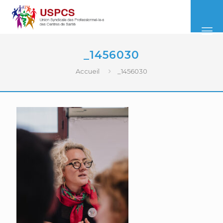
_1456030
Accueil
_1456030