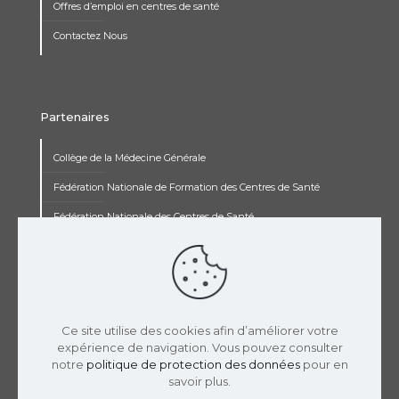
Offres d’emploi en centres de santé
Contactez Nous
Partenaires
Collège de la Médecine Générale
Fédération Nationale de Formation des Centres de Santé
Fédération Nationale des Centres de Santé
Institut Renaudot
Institut de Recherche Jean François Rey
Concours pluripro
Ce site utilise des cookies afin d’améliorer votre
expérience de navigation. Vous pouvez consulter
notre
politique de protection des données
pour en
savoir plus.