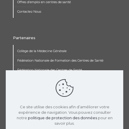
Offres d’emploi en centres de santé
Contactez Nous
Partenaires
Collège de la Médecine Générale
Fédération Nationale de Formation des Centres de Santé
Fédération Nationale des Centres de Santé
Institut Renaudot
Institut de Recherche Jean François Rey
Concours pluripro
Ce site utilise des cookies afin d’améliorer votre
expérience de navigation. Vous pouvez consulter
notre
politique de protection des données
pour en
savoir plus.