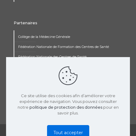
Partenaires
Collège de la Médecine Générale
Fédération Nationale de Formation des Centres de Santé
Fédération Nationale des Centres de Santé
Institut Renaudot
Institut de Recherche Jean François Rey
Concours pluripro
Ce site utilise des cookies afin d’améliorer votre
expérience de navigation. Vous pouvez consulter
notre
politique de protection des données
pour en
savoir plus.
© 2019 USPCS | Réalisation :
LaTooperie
|
Mentions
Tout accepter