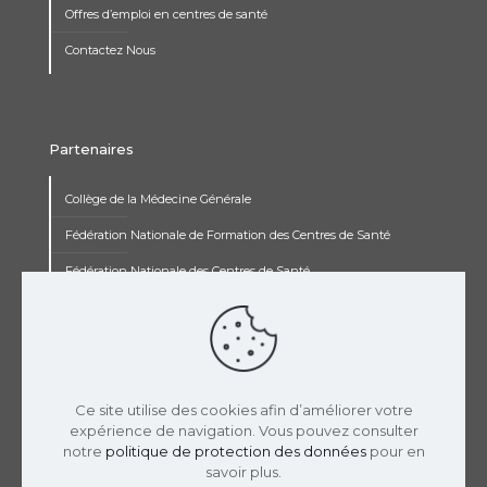
Offres d’emploi en centres de santé
Contactez Nous
Partenaires
Collège de la Médecine Générale
Fédération Nationale de Formation des Centres de Santé
Fédération Nationale des Centres de Santé
Institut Renaudot
Institut de Recherche Jean François Rey
Concours pluripro
Ce site utilise des cookies afin d’améliorer votre
expérience de navigation. Vous pouvez consulter
notre
politique de protection des données
pour en
savoir plus.