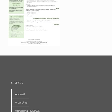
USPCS
Accueil
A La Une
Adhérer à l’USPCS