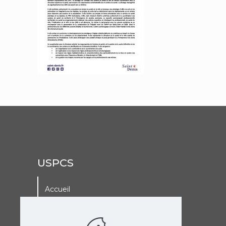
USPCS
Accueil
A La Une