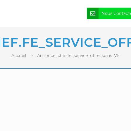
Nous Contact
F.FE_SERVICE_OF
Accueil
Annonce_chef.fe_service_offre_soins_VF