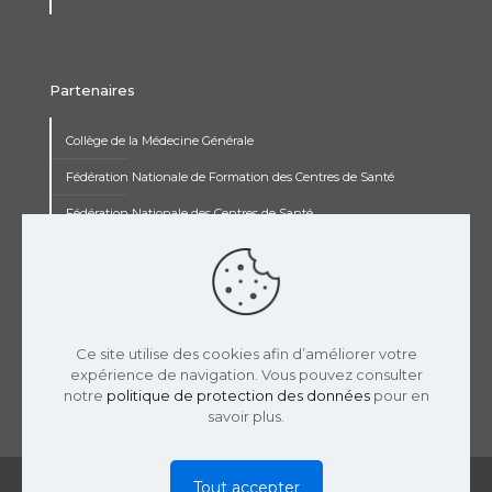
Partenaires
Collège de la Médecine Générale
Fédération Nationale de Formation des Centres de Santé
Fédération Nationale des Centres de Santé
Institut Renaudot
Institut de Recherche Jean François Rey
Concours pluripro
Ce site utilise des cookies afin d’améliorer votre
expérience de navigation. Vous pouvez consulter
notre
politique de protection des données
pour en
savoir plus.
© 2019 USPCS | Réalisation :
LaTooperie
|
Mentions
Tout accepter