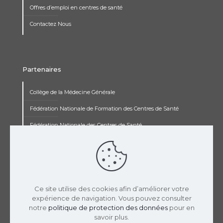
Offres d’emploi en centres de santé
Contactez Nous
Partenaires
Collège de la Médecine Générale
Fédération Nationale de Formation des Centres de Santé
Fédération Nationale des Centres de Santé
Institut Renaudot
Institut de Recherche Jean François Rey
Concours pluripro
Ce site utilise des cookies afin d’améliorer votre
expérience de navigation. Vous pouvez consulter
notre
politique de protection des données
pour en
savoir plus.