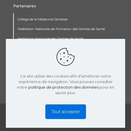
Partenaires
Collège de la Médecine Générale
Fédération Nationale de Formation des Centres de Santé
Fédération Nationale des Centres de Santé
Institut Renaudot
Institut de Recherche Jean François Rey
Concours pluripro
Ce site utilise des cookies afin d’améliorer votre
expérience de navigation. Vous pouvez consulter
notre
politique de protection des données
pour en
savoir plus.
© 2019 USPCS | Réalisation :
LaTooperie
|
Mentions
Tout accepter
Légales
|
Politique Confidentialité