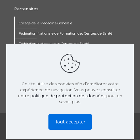
Partenaires
Collège de la Médecine Générale
Fédération Nationale de Formation des Centres de Santé
Fédération Nationale des Centres de Santé
Institut Renaudot
Institut de Recherche Jean François Rey
Concours pluripro
Ce site utilise des cookies afin d’améliorer votre
expérience de navigation. Vous pouvez consulter
notre
politique de protection des données
pour en
savoir plus.
© 2019 USPCS | Réalisation :
LaTooperie
|
Mentions
Tout accepter
Légales
|
Politique Confidentialité