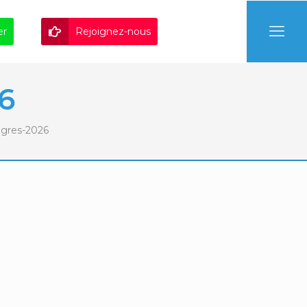
er
Rejoignez-nous
6
gres-2026