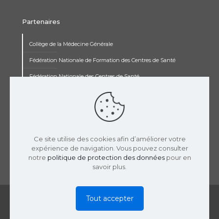
Partenaires
Collège de la Médecine Générale
Fédération Nationale de Formation des Centres de Santé
Fédération Nationale des Centres de Santé
Institut Renaudot
Institut de Recherche Jean François Rey
Concours pluripro
Ce site utilise des cookies afin d’améliorer votre
expérience de navigation. Vous pouvez consulter
notre
politique de protection des données
pour en
savoir plus.
© 2019 USPCS | Réalisation :
LaTooperie
|
Mentions
Tout accepter
Légales
|
Politique Confidentialité