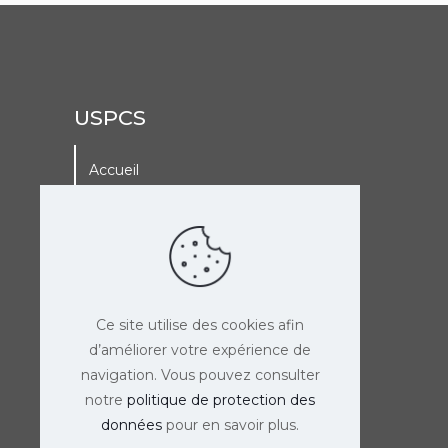
USPCS
Accueil
A La Une
Adhérer à l’USPCS
Agenda de l’USPCS
Ce site utilise des cookies afin
d’améliorer votre expérience de
navigation. Vous pouvez consulter
notre
politique de protection des
données
pour en savoir plus.