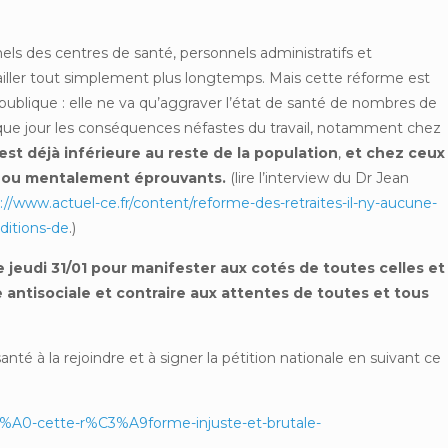
ls des centres de santé, personnels administratifs et
vailler tout simplement plus longtemps. Mais cette réforme est
ublique : elle ne va qu’aggraver l’état de santé de nombres de
que jour les conséquences néfastes du travail, notamment chez
est déjà inférieure au reste de la population
,
et chez ceux
t ou mentalement éprouvants.
(lire l’interview du Dr Jean
://www.actuel-ce.fr/content/reforme-des-retraites-il-ny-aucune-
ditions-de
.)
 jeudi 31/01 pour manifester aux cotés de toutes celles et
 antisociale et contraire aux attentes de toutes et tous
anté à la rejoindre et à signer la pétition nationale en suivant ce
3%A0-cette-r%C3%A9forme-injuste-et-brutale-