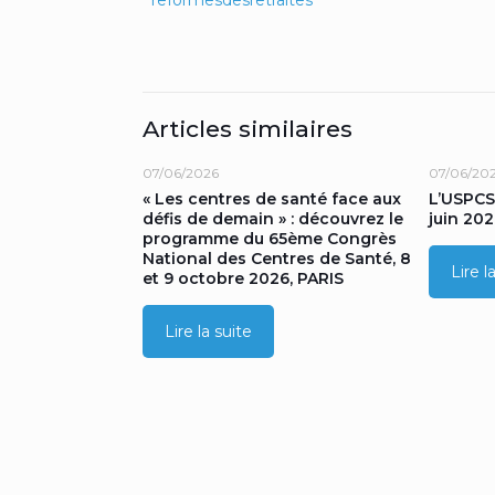
reformesdesretraites
Articles similaires
07/06/2026
07/06/20
« Les centres de santé face aux
L’USPCS
défis de demain » : découvrez le
juin 202
programme du 65ème Congrès
National des Centres de Santé, 8
Lire l
et 9 octobre 2026, PARIS
Lire la suite