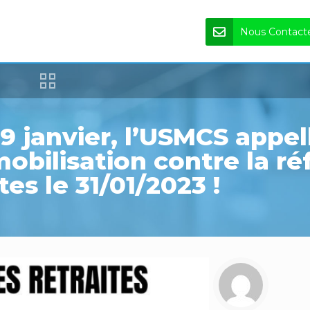
Nous Contact
9 janvier, l’USMCS appel
mobilisation contre la r
tes le 31/01/2023 !