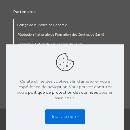
Partenaires
Collège de la Médecine Générale
Fédération Nationale de Formation des Centres de Santé
Fédération Nationale des Centres de Santé
Institut Renaudot
Institut de Recherche Jean François Rey
Concours pluripro
Ce site utilise des cookies afin d’améliorer votre
expérience de navigation. Vous pouvez consulter
notre
politique de protection des données
pour en
savoir plus.
© 2019 USPCS | Réalisation :
LaTooperie
|
Mentions
Tout accepter
Légales
|
Politique Confidentialité