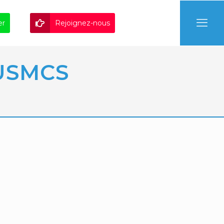
er
Rejoignez-nous
USMCS