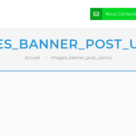
Nous Contact
ES_BANNER_POST_
Accueil
images_banner_post_usmcs