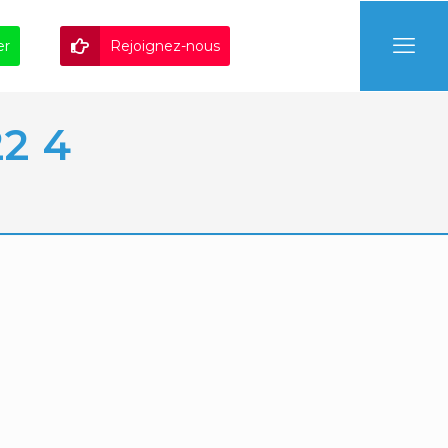
er
Rejoignez-nous
2 4