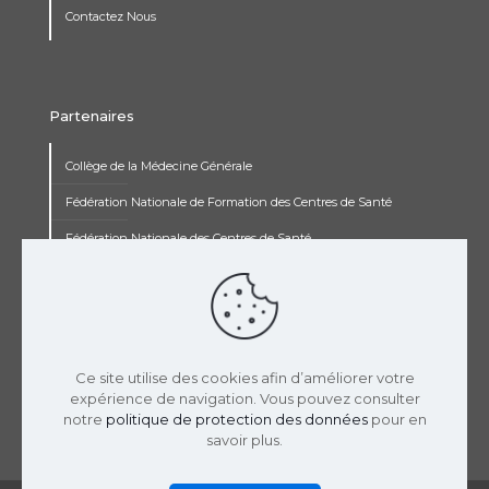
Contactez Nous
Partenaires
Collège de la Médecine Générale
Fédération Nationale de Formation des Centres de Santé
Fédération Nationale des Centres de Santé
Institut Renaudot
Institut de Recherche Jean François Rey
Concours pluripro
Ce site utilise des cookies afin d’améliorer votre
expérience de navigation. Vous pouvez consulter
notre
politique de protection des données
pour en
savoir plus.